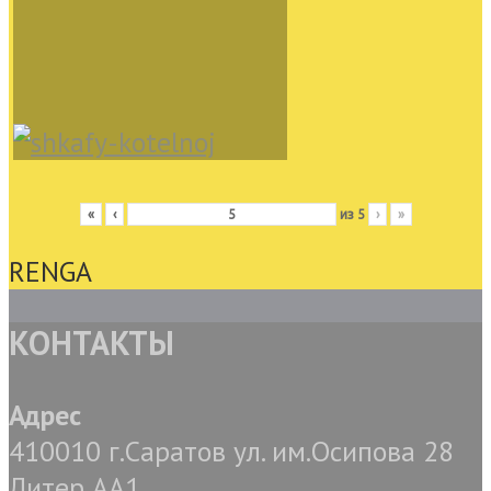
«
‹
из
5
›
»
RENGA
КОНТАКТЫ
Адрес
410010 г.Саратов ул. им.Осипова 28
Литер АА1