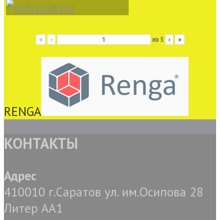
«
‹
из
5
›
»
RENGA
КОНТАКТЫ
Адрес
410010 г.Саратов ул. им.Осипова 28
Литер АА1